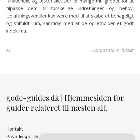
funktionelle og æstetiske. Der er mange muligheder for at
tilpasse dem til forskellige indretninger og behov.
Udluftningsventiler kan være med til at skabe et behageligt
og stilfuldt rum, samtidig med at de opretholder et godt
indeklima.
til
Af
Kommentarer lukket
gode-guides.dk | Hjemmesiden for
guider relateret til næsten alt.
Kontakt
Privatlivspolitik