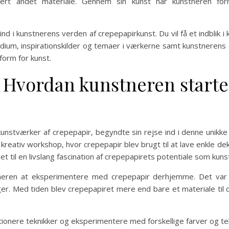
rt andet materiale. Gennem sin kunst har kunstneren for
 ind i kunstnerens verden af crepepapirkunst. Du vil få et indblik
um, inspirationskilder og temaer i værkerne samt kunstnerens ane
form for kunst.
 Hvordan kunstneren starte
stværker af crepepapir, begyndte sin rejse ind i denne unikke 
kreativ workshop, hvor crepepapir blev brugt til at lave enkle d
et til en livslang fascination af crepepapirets potentiale som kun
ren at eksperimentere med crepepapir derhjemme. Det var en 
r. Med tiden blev crepepapiret mere end bare et materiale til de
tionere teknikker og eksperimentere med forskellige farver og t