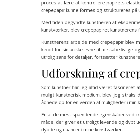
proces at lære at kontrollere papirets elas
crepepapir kunne formes og struktureres på u
Med tiden begyndte kunstneren at eksperime
kunstværker, blev crepepapiret kunstnerens for
Kunstnerens arbejde med crepepapir blev mød
kendt for sin unikke evne til at skabe livlig
utrolig sans for detaljer, fortsætter kunstne
Udforskning af cre
Som kunstner har jeg altid været fascineret 
muligt kunstnerisk medium, blev jeg straks 
åbnede op for en verden af muligheder i min k
En af de mest spændende egenskaber ved crepe
måde, der giver et utroligt levende og dybt 
dybde og nuancer i mine kunstværker.