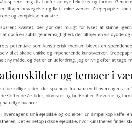
så inspireret mig til at udforske nye teknikker og former. Gennem
r tilføjer bevægelse og liv til mine værker. Crepepapiret kan 
ljerede og komplekse mønstre.
parent kvalitet, der gør det muligt for lyset at skinne igen
 at opnå en subtil gennemsigtighed, der tilføjer en vis dybde og 
irets potentiale som kunstnerisk medium blevet en spændend
elv til at skabe unikke og imponerende kunstværker. Crepepapire
elt ny måde, og det er en udfordring, jeg er ivrig efter at tage i
ationskilder og temaer i v
fra forskellige kilder, der spænder fra naturen til hverdagens små
af de skiftende årstider, blomster og landskaber. Farverne og form
g naturlige nuancer.
 i hverdagens små øjeblikke og objekter. En simpel kop kaffe, en
nstneren. Det er netop i disse øjeblikke, hvor kunstneren finder 