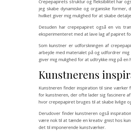
Crepepapirets struktur og fleksibilitet har og
jeg skabe dynamiske og organiske former, de
hvilket giver mig mulighed for at skabe deta
Desuden har crepepapiret også en vis trans
eksperimenteret med at lave lag af papiret for
Som kunstner er udforskningen af crepepap
arbejde med materialet på og udfordrer mig s
giver mig mulighed for at udtrykke mig på en h
Kunstnerens inspir
Kunstneren finder inspiration til sine værker 
for kunstneren, der ofte lader sig fascinere 
hvor crepepapiret bruges til at skabe livlige o
Derudover finder kunstneren også inspiration
være nok til at tænde en kreativ gnist hos ku
det til imponerende kunstværker.