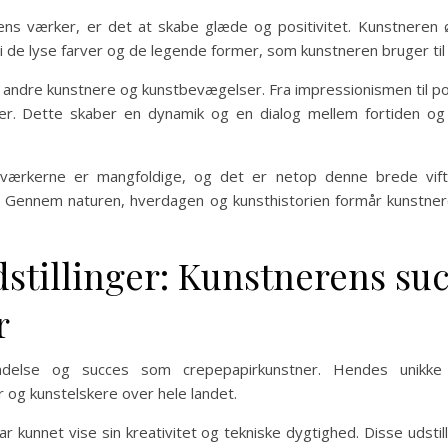
ens værker, er det at skabe glæde og positivitet. Kunstneren ø
 de lyse farver og de legende former, som kunstneren bruger til 
f andre kunstnere og kunstbevægelser. Fra impressionismen til po
ker. Dette skaber en dynamik og en dialog mellem fortiden og
i værkerne er mangfoldige, og det er netop denne brede vift
 Gennem naturen, hverdagen og kunsthistorien formår kunstner
stillinger: Kunstnerens su
r
ndelse og succes som crepepapirkunstner. Hendes unikk
 og kunstelskere over hele landet.
ar kunnet vise sin kreativitet og tekniske dygtighed. Disse udstil