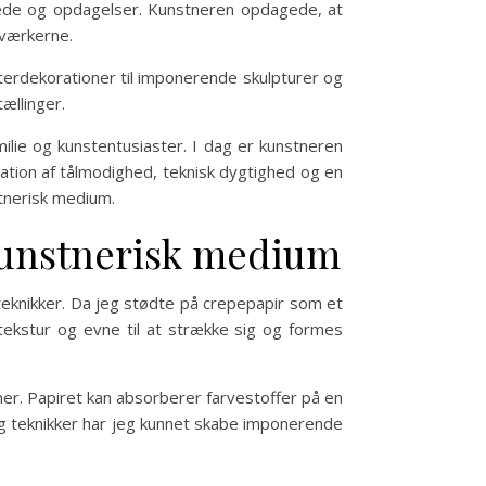
glæde og opdagelser. Kunstneren opdagede, at
tværkerne.
rdekorationer til imponerende skulpturer og
ællinger.
lie og kunstentusiaster. I dag er kunstneren
nation af tålmodighed, teknisk dygtighed og en
stnerisk medium.
 kunstnerisk medium
teknikker. Da jeg stødte på crepepapir som et
tekstur og evne til at strække sig og formes
er. Papiret kan absorberer farvestoffer på en
og teknikker har jeg kunnet skabe imponerende