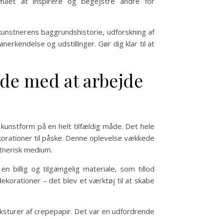
mået at inspirere og begejstre andre for
 i kunstnerens baggrundshistorie, udforskning af
rkendelse og udstillinger. Gør dig klar til at
de med at arbejde
kunstform på en helt tilfældig måde. Det hele
ekorationer til påske. Denne oplevelse vækkede
stnerisk medium.
billig og tilgængelig materiale, som tillod
korationer – det blev et værktøj til at skabe
eksturer af crepepapir. Det var en udfordrende