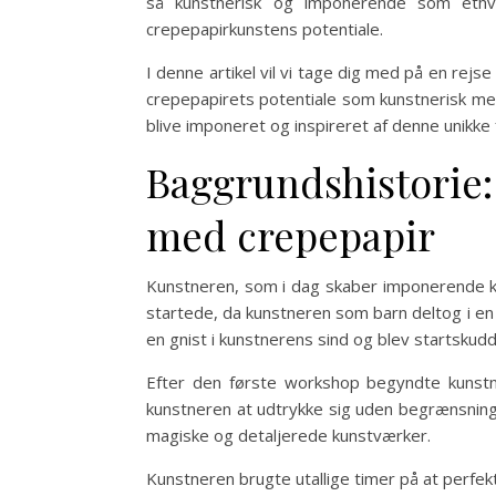
så kunstnerisk og imponerende som ethve
crepepapirkunstens potentiale.
I denne artikel vil vi tage dig med på en rejse
crepepapirets potentiale som kunstnerisk medi
blive imponeret og inspireret af denne unikke 
Baggrundshistorie:
med crepepapir
Kunstneren, som i dag skaber imponerende kun
startede, da kunstneren som barn deltog i en 
en gnist i kunstnerens sind og blev startskudd
Efter den første workshop begyndte kunstne
kunstneren at udtrykke sig uden begrænsninge
magiske og detaljerede kunstværker.
Kunstneren brugte utallige timer på at perfek