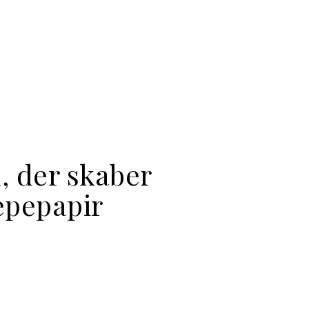
, der skaber
epepapir