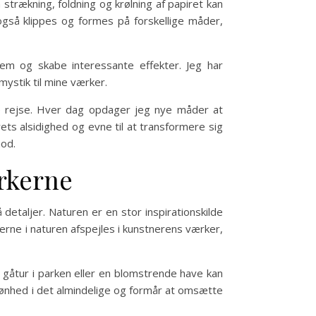
 strækning, foldning og krølning af papiret kan
også klippes og formes på forskellige måder,
nem og skabe interessante effekter. Jeg har
mystik til mine værker.
e rejse. Hver dag opdager jeg nye måder at
ts alsidighed og evne til at transformere sig
mod.
ærkerne
 detaljer. Naturen er en stor inspirationskilde
erne i naturen afspejles i kunstnerens værker,
 gåtur i parken eller en blomstrende have kan
skønhed i det almindelige og formår at omsætte