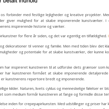
os forbinder med festlige lejligheder og kreative projekter. Me
 giver mulighed for at skabe imponerende kunstværker. I de
erens inspirerende historie og værker.
unstner for flere år siden, og det var egentlig en tilfældighed.
og dekorationer til venner og familie. Men med tiden blev det k
muligheder og potentiale for at skabe kunstværker, der kunne k
m har inspireret kunstneren til at udforske dets grænser som k
er har kunstneren formået at skabe imponerende detaljerede 
r er kunstnerens repertoire bredt og imponerende.
ellige kilder. Naturen, livets cyklus og menneskelige følelser er 
et som medium formår kunstneren at fange og formidle disse tem
se inden for crepepapirkunsten. Med udstillinger og priser har 