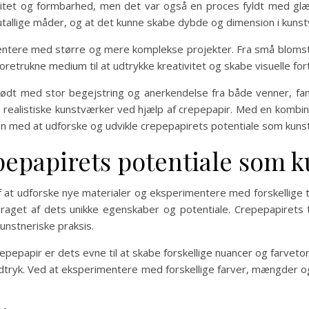
ticitet og formbarhed, men det var også en proces fyldt med 
tallige måder, og at det kunne skabe dybde og dimension i kuns
ntere med større og mere komplekse projekter. Fra små blomste
etrukne medium til at udtrykke kreativitet og skabe visuelle fort
t med stor begejstring og anerkendelse fra både venner, fami
e og realistiske kunstværker ved hjælp af crepepapir. Med en kombi
ren med at udforske og udvikle crepepapirets potentiale som kun
pepapirets potentiale som
af at udforske nye materialer og eksperimentere med forskellige 
draget af dets unikke egenskaber og potentiale. Crepepapirets 
unstneriske praksis.
papir er dets evne til at skabe forskellige nuancer og farveton
udtryk. Ved at eksperimentere med forskellige farver, mængder 