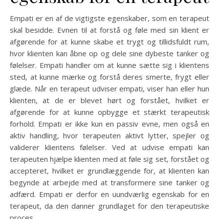
Empati er en af de vigtigste egenskaber, som en terapeut
skal besidde. Evnen til at forstå og føle med sin klient er
afgørende for at kunne skabe et trygt og tillidsfuldt rum,
hvor klienten kan åbne op og dele sine dybeste tanker og
følelser. Empati handler om at kunne sætte sig i klientens
sted, at kunne mærke og forstå deres smerte, frygt eller
glæde. Når en terapeut udviser empati, viser han eller hun
klienten, at de er blevet hørt og forstået, hvilket er
afgørende for at kunne opbygge et stærkt terapeutisk
forhold. Empati er ikke kun en passiv evne, men også en
aktiv handling, hvor terapeuten aktivt lytter, spejler og
validerer klientens følelser. Ved at udvise empati kan
terapeuten hjælpe klienten med at føle sig set, forstået og
accepteret, hvilket er grundlæggende for, at klienten kan
begynde at arbejde med at transformere sine tanker og
adfærd. Empati er derfor en uundværlig egenskab for en
terapeut, da den danner grundlaget for den terapeutiske
proces.