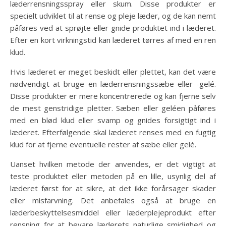
læderrensningsspray eller skum. Disse produkter er
specielt udviklet til at rense og pleje læder, og de kan nemt
påføres ved at sprøjte eller gnide produktet ind i læderet.
Efter en kort virkningstid kan læderet tørres af med en ren
klud.
Hvis læderet er meget beskidt eller plettet, kan det være
nødvendigt at bruge en læderrensningssæbe eller -gelé.
Disse produkter er mere koncentrerede og kan fjerne selv
de mest genstridige pletter. Sæben eller geléen påføres
med en blød klud eller svamp og gnides forsigtigt ind i
læderet. Efterfølgende skal læderet renses med en fugtig
klud for at fjerne eventuelle rester af sæbe eller gelé.
Uanset hvilken metode der anvendes, er det vigtigt at
teste produktet eller metoden på en lille, usynlig del af
læderet først for at sikre, at det ikke forårsager skader
eller misfarvning. Det anbefales også at bruge en
læderbeskyttelsesmiddel eller læderplejeprodukt efter
rensning for at bevare læderets naturlige smidighed og