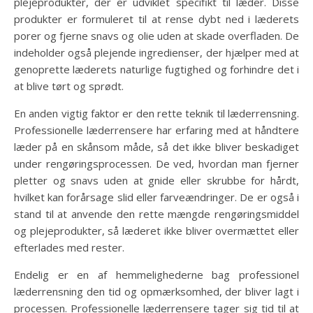
plejeprodukter, der er udviklet specifikt til læder. Disse
produkter er formuleret til at rense dybt ned i læderets
porer og fjerne snavs og olie uden at skade overfladen. De
indeholder også plejende ingredienser, der hjælper med at
genoprette læderets naturlige fugtighed og forhindre det i
at blive tørt og sprødt.
En anden vigtig faktor er den rette teknik til læderrensning.
Professionelle læderrensere har erfaring med at håndtere
læder på en skånsom måde, så det ikke bliver beskadiget
under rengøringsprocessen. De ved, hvordan man fjerner
pletter og snavs uden at gnide eller skrubbe for hårdt,
hvilket kan forårsage slid eller farveændringer. De er også i
stand til at anvende den rette mængde rengøringsmiddel
og plejeprodukter, så læderet ikke bliver overmættet eller
efterlades med rester.
Endelig er en af hemmelighederne bag professionel
læderrensning den tid og opmærksomhed, der bliver lagt i
processen. Professionelle læderrensere tager sig tid til at