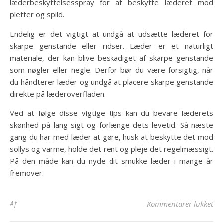
læderbeskyttelsesspray for at beskytte læderet mod
pletter og spild.
Endelig er det vigtigt at undgå at udsætte læderet for
skarpe genstande eller ridser. Læder er et naturligt
materiale, der kan blive beskadiget af skarpe genstande
som nøgler eller negle. Derfor bør du være forsigtig, når
du håndterer læder og undgå at placere skarpe genstande
direkte på læderoverfladen.
Ved at følge disse vigtige tips kan du bevare læderets
skønhed på lang sigt og forlænge dets levetid. Så næste
gang du har med læder at gøre, husk at beskytte det mod
sollys og varme, holde det rent og pleje det regelmæssigt.
På den måde kan du nyde dit smukke læder i mange år
fremover.
til
Af
Kommentarer lukket