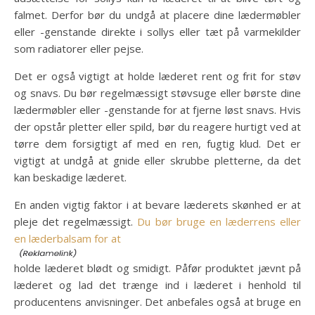
falmet. Derfor bør du undgå at placere dine lædermøbler
eller -genstande direkte i sollys eller tæt på varmekilder
som radiatorer eller pejse.
Det er også vigtigt at holde læderet rent og frit for støv
og snavs. Du bør regelmæssigt støvsuge eller børste dine
lædermøbler eller -genstande for at fjerne løst snavs. Hvis
der opstår pletter eller spild, bør du reagere hurtigt ved at
tørre dem forsigtigt af med en ren, fugtig klud. Det er
vigtigt at undgå at gnide eller skrubbe pletterne, da det
kan beskadige læderet.
En anden vigtig faktor i at bevare læderets skønhed er at
pleje det regelmæssigt.
Du bør bruge en læderrens eller
en læderbalsam for at
holde læderet blødt og smidigt. Påfør produktet jævnt på
læderet og lad det trænge ind i læderet i henhold til
producentens anvisninger. Det anbefales også at bruge en