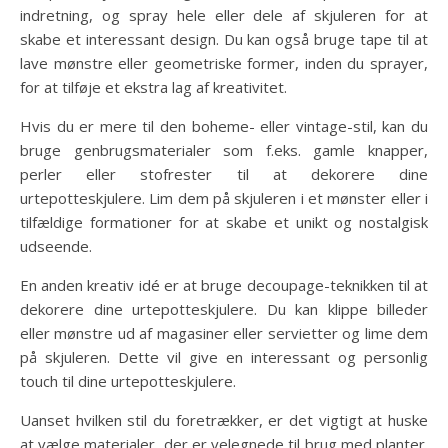
indretning, og spray hele eller dele af skjuleren for at
skabe et interessant design. Du kan også bruge tape til at
lave mønstre eller geometriske former, inden du sprayer,
for at tilføje et ekstra lag af kreativitet.
Hvis du er mere til den boheme- eller vintage-stil, kan du
bruge genbrugsmaterialer som f.eks. gamle knapper,
perler eller stofrester til at dekorere dine
urtepotteskjulere. Lim dem på skjuleren i et mønster eller i
tilfældige formationer for at skabe et unikt og nostalgisk
udseende.
En anden kreativ idé er at bruge decoupage-teknikken til at
dekorere dine urtepotteskjulere. Du kan klippe billeder
eller mønstre ud af magasiner eller servietter og lime dem
på skjuleren. Dette vil give en interessant og personlig
touch til dine urtepotteskjulere.
Uanset hvilken stil du foretrækker, er det vigtigt at huske
at vælge materialer, der er velegnede til brug med planter.