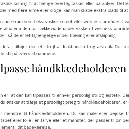
ktisk løsning til at hænge overtøj, tasker eller paraplyer. Dett
r med flere arme eller kroge, kan man skabe ekstra plads til at
i andre rum som f.eks. vaskerummet eller wellness-området. I 
e altid er inden for rækkevidde under vasken. I wellness-områd
, så de er let tilgængelige under træning eller afslapning.
 i, tilføjer den et strejf af funktionalitet og æstetik. Det mi
 stil på tværs af rummene.
ilpasse håndklædeholderen 
er, at den kan tilpasses til enhver personlig stil og æstetik. D
 du ønsker at tilføje et personligt præg til håndklædeholderen, er
ler mønstre til håndklædeholderen. Du kan male eller bejdse tr
apet eller folie i en farve eller et mønster, der passer til din pe
element i dit badeværelse.