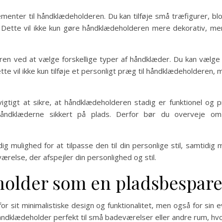
ementer til håndklædeholderen. Du kan tilføje små træfigurer, bl
 Dette vil ikke kun gøre håndklædeholderen mere dekorativ, me
en ved at vælge forskellige typer af håndklæder. Du kan vælge h
Dette vil ikke kun tilføje et personligt præg til håndklædeholderen,
vigtigt at sikre, at håndklædeholderen stadig er funktionel og p
åndklæderne sikkert på plads. Derfor bør du overveje om til
 mulighed for at tilpasse den til din personlige stil, samtidig 
relse, der afspejler din personlighed og stil.
older som en pladsbespare
r sit minimalistiske design og funktionalitet, men også for sin e
dklædeholder perfekt til små badeværelser eller andre rum, hvo