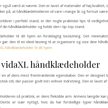
gså værd at nævne. Den er lavet af materialer af høj kvalitet, d
er på, at håndklædeholderen vil vare i mange år og fortsat være en p
rbliver i perfekt stand, er der nogle praktiske tips til vedligeh
 af din håndklædeholder og holde den i tip-top stand.
holder til dit hjem en fordelagtig beslutning. Det minimalisti
gør den til en ideel løsning til at organisere og vise dine håndk
L håndklædeholder til dit hjem.
f vidaXL håndklædeholder
r en af dens mest fremtrædende egenskaber. Den er designet til
sk stil, der passer godt ind i enhver indretning. Den er lavet af h
holderen så praktisk, er dens fleksible arm. Armens længde kan j
 Dette er især nyttigt, hvis du har forskellige typer håndkl
.