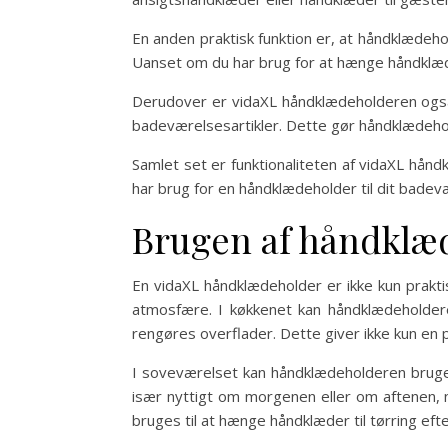
En anden praktisk funktion er, at håndklædeh
Uanset om du har brug for at hænge håndklæde
Derudover er vidaXL håndklædeholderen også u
badeværelsesartikler. Dette gør håndklædehold
Samlet set er funktionaliteten af vidaXL hå
har brug for en håndklædeholder til dit badevæ
Brugen af håndklæd
En vidaXL håndklædeholder er ikke kun prakti
atmosfære. I køkkenet kan håndklædeholdere
rengøres overflader. Dette giver ikke kun en pra
I soveværelset kan håndklædeholderen bruge
især nyttigt om morgenen eller om aftenen, 
bruges til at hænge håndklæder til tørring efte