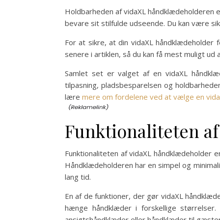
Holdbarheden af vidaXL håndklædeholderen er o
bevare sit stilfulde udseende. Du kan være sikk
For at sikre, at din vidaXL håndklædeholder fo
senere i artiklen, så du kan få mest muligt ud
Samlet set er valget af en vidaXL håndklæde
tilpasning, pladsbesparelsen og holdbarheden 
lære
mere om fordelene ved at vælge en vidaX
Funktionaliteten a
Funktionaliteten af vidaXL håndklædeholder e
Håndklædeholderen har en simpel og minimalisti
lang tid.
En af de funktioner, der gør vidaXL håndklæde
hænge håndklæder i forskellige størrelser.
ansigtshåndklæder eller håndklæder til gæster