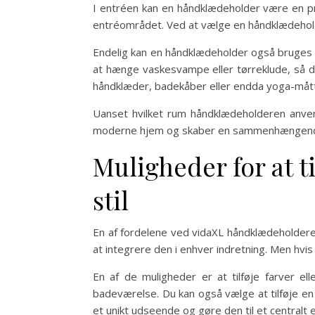
I entréen kan en håndklædeholder være en pra
entréområdet. Ved at vælge en håndklædeholde
Endelig kan en håndklædeholder også bruges 
at hænge vaskesvampe eller tørreklude, så d
håndklæder, badekåber eller endda yoga-måtter
Uanset hvilket rum håndklædeholderen anvendes
moderne hjem og skaber en sammenhængende
Muligheder for at t
stil
En af fordelene ved vidaXL håndklædeholderen 
at integrere den i enhver indretning. Men hvis
En af de muligheder er at tilføje farver el
badeværelse. Du kan også vælge at tilføje en t
et unikt udseende og gøre den til et centralt 