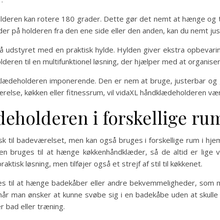
olderen kan rotere 180 grader. Dette gør det nemt at hænge og t
r på holderen fra den ene side eller den anden, kan du nemt jus
dstyret med en praktisk hylde. Hylden giver ekstra opbevaringsp
eren til en multifunktionel løsning, der hjælper med at organise
ndklædeholderen imponerende. Den er nem at bruge, justerbar og
relse, køkken eller fitnessrum, vil vidaXL håndklædeholderen være
eholderen i forskellige ru
sk til badeværelset, men kan også bruges i forskellige rum i hje
n bruges til at hænge køkkenhåndklæder, så de altid er lige v
ktisk løsning, men tilføjer også et strejf af stil til køkkenet.
s til at hænge badekåber eller andre bekvemmeligheder, som m
når man ønsker at kunne svøbe sig i en badekåbe uden at skull
r bad eller træning.