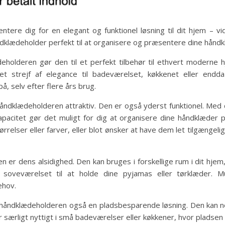
entere dig for en elegant og funktionel løsning til dit hjem – 
klædeholder perfekt til at organisere og præsentere dine håndkl
eholderen gør den til et perfekt tilbehør til ethvert moderne h
 et strejf af elegance til badeværelset, køkkenet eller endd
, selv efter flere års brug.
 håndklædeholderen attraktiv. Den er også yderst funktionel. Me
acitet gør det muligt for dig at organisere dine håndklæder p
ørrelser eller farver, eller blot ønsker at have dem let tilgænge
er dens alsidighed. Den kan bruges i forskellige rum i dit hjem,
 i soveværelset til at holde dine pyjamas eller tørklæder. 
ehov.
XL håndklædeholderen også en pladsbesparende løsning. Den kan 
r særligt nyttigt i små badeværelser eller køkkener, hvor pladse