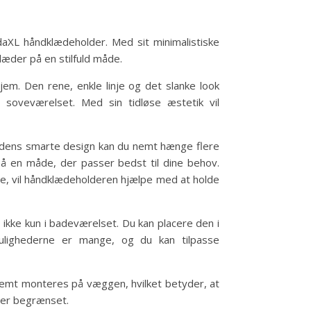
vidaXL håndklædeholder. Med sit minimalistiske
æder på en stilfuld måde.
jem. Den rene, enkle linje og det slanke look
a soveværelset. Med sin tidløse æstetik vil
d dens smarte design kan du nemt hænge flere
å en måde, der passer bedst til dine behov.
lige, vil håndklædeholderen hjælpe med at holde
 ikke kun i badeværelset. Du kan placere den i
Mulighederne er mange, og du kan tilpasse
nemt monteres på væggen, hvilket betyder, at
n er begrænset.