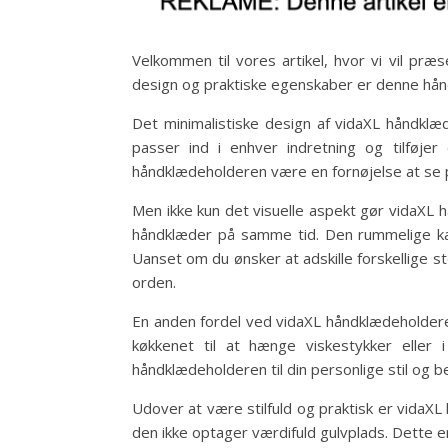
Velkommen til vores artikel, hvor vi vil præs
design og praktiske egenskaber er denne hånd
Det minimalistiske design af vidaXL håndklæd
passer ind i enhver indretning og tilføjer
håndklædeholderen være en fornøjelse at se på
Men ikke kun det visuelle aspekt gør vidaXL
håndklæder på samme tid. Den rummelige kap
Uanset om du ønsker at adskille forskellige st
orden.
En anden fordel ved vidaXL håndklædeholderen 
køkkenet til at hænge viskestykker eller
håndklædeholderen til din personlige stil og b
Udover at være stilfuld og praktisk er vida
den ikke optager værdifuld gulvplads. Dette e