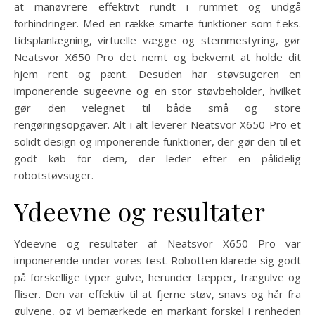
at manøvrere effektivt rundt i rummet og undgå
forhindringer. Med en række smarte funktioner som f.eks.
tidsplanlægning, virtuelle vægge og stemmestyring, gør
Neatsvor X650 Pro det nemt og bekvemt at holde dit
hjem rent og pænt. Desuden har støvsugeren en
imponerende sugeevne og en stor støvbeholder, hvilket
gør den velegnet til både små og store
rengøringsopgaver. Alt i alt leverer Neatsvor X650 Pro et
solidt design og imponerende funktioner, der gør den til et
godt køb for dem, der leder efter en pålidelig
robotstøvsuger.
Ydeevne og resultater
Ydeevne og resultater af Neatsvor X650 Pro var
imponerende under vores test. Robotten klarede sig godt
på forskellige typer gulve, herunder tæpper, trægulve og
fliser. Den var effektiv til at fjerne støv, snavs og hår fra
gulvene, og vi bemærkede en markant forskel i renheden