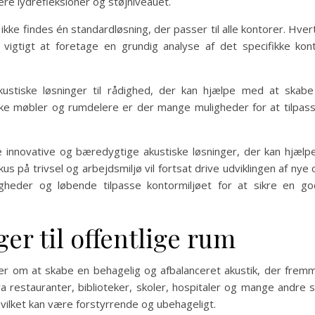
cere lydrefleksioner og støjniveauet.
kke findes én standardløsning, der passer til alle kontorer. Hvert
t vigtigt at foretage en grundig analyse af det specifikke kon
ustiske løsninger til rådighed, der kan hjælpe med at skabe 
iske møbler og rumdelere er der mange muligheder for at tilpass
re innovative og bæredygtige akustiske løsninger, der kan hjæl
s på trivsel og arbejdsmiljø vil fortsat drive udviklingen af nye 
eder og løbende tilpasse kontormiljøet for at sikre en god
er til offentlige rum
er om at skabe en behagelig og afbalanceret akustik, der fremme
fra restauranter, biblioteker, skoler, hospitaler og mange andr
vilket kan være forstyrrende og ubehageligt.