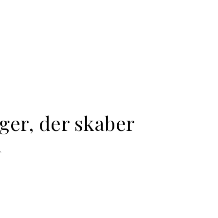
nger, der skaber
m