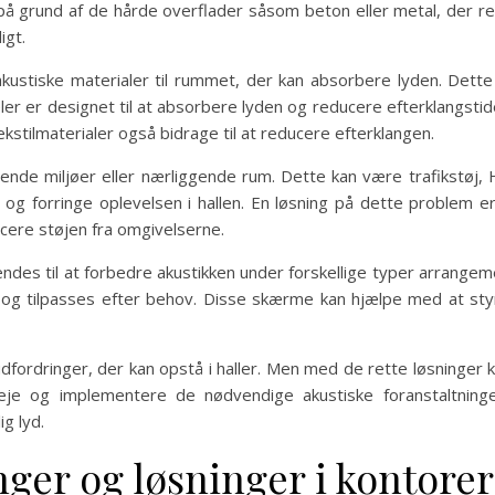
på grund af de hårde overflader såsom beton eller metal, der re
igt.
 akustiske materialer til rummet, der kan absorbere lyden. Dette
r er designet til at absorbere lyden og reducere efterklangstiden
kstilmaterialer også bidrage til at reducere efterklangen.
vende miljøer eller nærliggende rum. Dette kan være trafikstøj, 
 og forringe oplevelsen i hallen. En løsning på dette problem er
cere støjen fra omgivelserne.
ndes til at forbedre akustikken under forskellige typer arrangeme
 og tilpasses efter behov. Disse skærme kan hjælpe med at styr
 udfordringer, der kan opstå i haller. Men med de rette løsning
eje og implementere de nødvendige akustiske foranstaltninger
g lyd.
ger og løsninger i kontorer