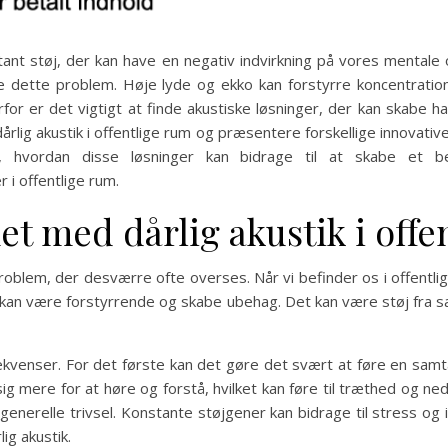
nt støj, der kan have en negativ indvirkning på vores mentale 
rre dette problem. Høje lyde og ekko kan forstyrre koncentrati
or er det vigtigt at finde akustiske løsninger, der kan skabe harm
lig akustik i offentlige rum og præsentere forskellige innovative
e, hvordan disse løsninger kan bidrage til at skabe et b
 i offentlige rum.
t med dårlig akustik i offe
problem, der desværre ofte overses. Når vi befinder os i offentli
er kan være forstyrrende og skabe ubehag. Det kan være støj fra sa
kvenser. For det første kan det gøre det svært at føre en samta
sig mere for at høre og forstå, hvilket kan føre til træthed og n
enerelle trivsel. Konstante støjgener kan bidrage til stress og i
ig akustik.