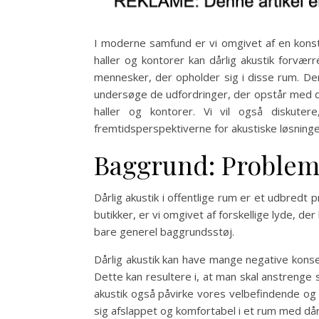
I moderne samfund er vi omgivet af en konsta
haller og kontorer kan dårlig akustik forvæ
mennesker, der opholder sig i disse rum. Derf
undersøge de udfordringer, der opstår med dår
haller og kontorer. Vi vil også diskuter
fremtidsperspektiverne for akustiske løsninger
Baggrund: Probleme
Dårlig akustik i offentlige rum er et udbredt 
butikker, er vi omgivet af forskellige lyde, d
bare generel baggrundsstøj.
Dårlig akustik kan have mange negative konse
Dette kan resultere i, at man skal anstrenge 
akustik også påvirke vores velbefindende og g
sig afslappet og komfortabel i et rum med dårl