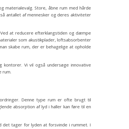
m og materialevalg. Store, åbne rum med hårde
så antallet af mennesker og deres aktiviteter
n. Ved at reducere efterklangstiden og dæmpe
aterialer som akustikplader, loftsabsorbenter
 man skabe rum, der er behagelige at opholde
g kontorer. Vi vil også undersøge innovative
e rum.
ordringer. Denne type rum er ofte brugt til
nde absorption af lyd i haller kan føre til en
id det tager for lyden at forsvinde i rummet. I