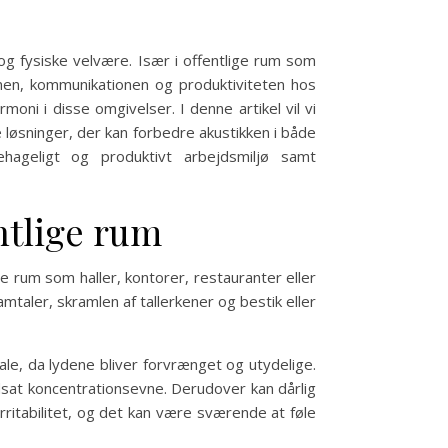
og fysiske velvære. Især i offentlige rum som
onen, kommunikationen og produktiviteten hos
oni i disse omgivelser. I denne artikel vil vi
 løsninger, der kan forbedre akustikken i både
ehageligt og produktivt arbejdsmiljø samt
ntlige rum
ge rum som haller, kontorer, restauranter eller
mtaler, skramlen af tallerkener og bestik eller
le, da lydene bliver forvrænget og utydelige.
edsat koncentrationsevne. Derudover kan dårlig
rritabilitet, og det kan være sværende at føle