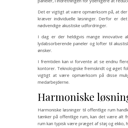
paneler, i indretningen for yderligere at redu
Det er vigtigt at være opmærksom på, at der i
kræver individuelle løsninger. Derfor er de
nødvendige akustiske udfordringer.
I dag er der heldigvis mange innovative ak
lydabsorberende paneler og lofter til akust
ønsker.
I fremtiden kan vi forvente at se endnu fle
kontorer. Teknologiske fremskridt og øget foku
vigtigt at være opmærksom på disse muligh
medarbejderne.
Harmoniske løsning
Harmoniske løsninger til offentlige rum handl
tænker på offentlige rum, kan det være alt 
rum kan typisk være præget af støj og ekko, h