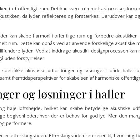
ikken i et offentligt rum. Det kan være rummets størrelse, for
ustikken, da lyden reflekteres og forstærkes. Derudover kan og
, der kan skabe harmoni i offentlige rum og forbedre akustikke
nelt rum. Dette kan opnås ved at anvende forskellige akustiske m
iffundere lyden. Ved at inddrage akustik i designprocessen kan
gå uden forstyrrelser.
pecifikke akustiske udfordringer og løsninger i både haller o
 samt fremtidsperspektiver for skabelsen af harmoniske offentlig
ger og løsninger i haller
g høje loftshøjde, hvilket kan skabe betydelige akustiske udf
ige begivenheder, hvor der er behov for god lyd. Men den mangle
 og performere.
r er efterklangstiden. Efterklangstiden refererer til, hvor lang t