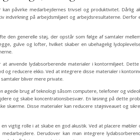
r kan påvirke medarbejdernes trivsel og produktivitet. Dårlig ak
v indvirkning på arbejdsmiljøet og arbejdsresultaterne. Derfor er
 ofte den generelle støj, der opstår som følge af samtaler mell
ægge, gulve og lofter, hvilket skaber en ubehagelig lydoplev
merne.
er at anvende lydabsorberende materialer i kontormiljøet. Dette
lyd og reducere ekko. Ved at integrere disse materialer i konto
 samtaler bliver mere private.
en øgede brug af teknologi såsom computere, telefoner og videok
jdere og skabe koncentrationsbesvær. En løsning på dette proble
skærme. Disse materialer kan reducere støjniveauet og sikre, a
en vigtig rolle i at skabe en god akustik. Ved at placere møble
m medarbejdere. Derudover kan man integrere lydabsorberend