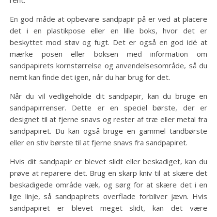
rent.
En god måde at opbevare sandpapir på er ved at placere
det i en plastikpose eller en lille boks, hvor det er
beskyttet mod støv og fugt. Det er også en god idé at
mærke posen eller boksen med information om
sandpapirets kornstørrelse og anvendelsesområde, så du
nemt kan finde det igen, når du har brug for det.
Når du vil vedligeholde dit sandpapir, kan du bruge en
sandpapirrenser. Dette er en speciel børste, der er
designet til at fjerne snavs og rester af træ eller metal fra
sandpapiret. Du kan også bruge en gammel tandbørste
eller en stiv børste til at fjerne snavs fra sandpapiret.
Hvis dit sandpapir er blevet slidt eller beskadiget, kan du
prøve at reparere det. Brug en skarp kniv til at skære det
beskadigede område væk, og sørg for at skære det i en
lige linje, så sandpapirets overflade forbliver jævn. Hvis
sandpapiret er blevet meget slidt, kan det være