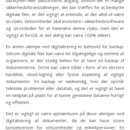
datatyveri eller uautoriseret adgang. Selvom der er mange
sikkerhedsforanstaltninger, der kan træffes for at beskytte
digitale filer, er det vigtigt at erkende, at der altid vil være
en risiko. Virksomheder skal investere i sikkerhedssoftware
og -protokoller for at minimere denne risiko, men det er
vigtigt at forstå, at det aldrig kan være 100% sikkert.
En anden ulempe ved digitalisering er behovet for backup.
Selvom digitale filer kan være let tilgængelige og nemme at
organisere, er der stadig behov for at have en backup af
dokumenterne. Dette kan være både i form af en ekstern
harddisk, cloud-lagring eller fysisk kopiering af vigtige
dokumenter. En backup er nødvendig, hvis der opstår
tekniske problemer eller datatab, og det er vigtigt at have
en nødplan på plads for at kunne gendanne dataene hurtigt
og effektivt.
Det er vigtigt at være opmærksom på disse ulemper ved
digitalisering af dokumenter, da de kan have store
konsekvenser for virksomheder og enkeltpersoner. En