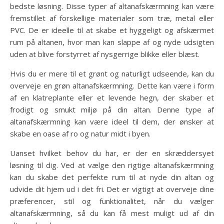
bedste løsning. Disse typer af altanafskærmning kan være
fremstillet af forskellige materialer som træ, metal eller
PVC. De er ideelle til at skabe et hyggeligt og afskærmet
rum på altanen, hvor man kan slappe af og nyde udsigten
uden at blive forstyrret af nysgerrige blikke eller blæst.
Hvis du er mere til et grønt og naturligt udseende, kan du
overveje en grøn altanafskærmning. Dette kan være i form
af en klatreplante eller et levende hegn, der skaber et
frodigt og smukt miljø på din altan. Denne type af
altanafskærmning kan være ideel til dem, der ønsker at
skabe en oase af ro og natur midt i byen.
Uanset hvilket behov du har, er der en skræddersyet
løsning til dig. Ved at vælge den rigtige altanafskærmning
kan du skabe det perfekte rum til at nyde din altan og
udvide dit hjem ud i det fri. Det er vigtigt at overveje dine
præferencer, stil og funktionalitet, når du vælger
altanafskærmning, så du kan få mest muligt ud af din