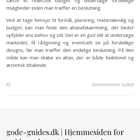
sætte et realistisk budget og undersøge forskellige
muligheder inden man træffer en beslutning.
Ved at tage hensyn til formål, placering, materialevalg og
budget, kan man finde den altanafskærmning, der bedst
opfylder ens behov og stil. Det er en god idé at undersøge
markedet, få rådgivning og eventuelt se på forskellige
designs, før man træffer den endelige beslutning. På den
måde kan man skabe en altan, der er både funktionel og
æstetisk tiltalende.
til
Af
Kommentarer lukket
gode-guides.dk | Hjemmesiden for