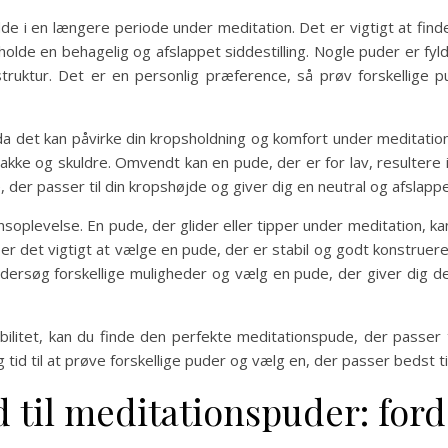
de i en længere periode under meditation. Det er vigtigt at find
lde en behagelig og afslappet siddestilling. Nogle puder er fyl
uktur. Det er en personlig præference, så prøv forskellige pu
 det kan påvirke din kropsholdning og komfort under meditation. 
kke og skuldre. Omvendt kan en pude, der er for lav, resultere 
 der passer til din kropshøjde og giver dig en neutral og afslappe
nsoplevelse. En pude, der glider eller tipper under meditation, ka
er det vigtigt at vælge en pude, der er stabil og godt konstruere
ersøg forskellige muligheder og vælg en pude, der giver dig den 
bilitet, kan du finde den perfekte meditationspude, der passer 
id til at prøve forskellige puder og vælg en, der passer bedst til
ld til meditationspuder: fo