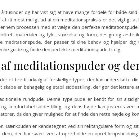
i årtusinder og har vist sig at have mange fordele for både sin
r at få mest muligt ud af din meditationspraksis er det vigtigt 
gennem processen med at vælge den perfekte meditationspude til 
bilitet, materialer og fyld, størrelse og form, design og æsteti
ette meditationspude, der passer til dine behov og hjælper d
enne guide og finde den perfekte meditationspude til dig.
r af meditationspuder og de
er et bredt udvalg af forskellige typer, der kan understøtte di
skabe en behagelig og stabil siddestilling, der gør det lettere a
ditionelle rundpude. Denne type pude er kendt for sin alsidig
og komfortabel siddestilling, og dens højde kan justeres ved at
torer, da den giver mulighed for at finde den rette højde og kom
n. Bænkpuden er kendetegnet ved sin rektangulære form og sit
for dem, der har svært ved at opretholde en opret kropsholdnin