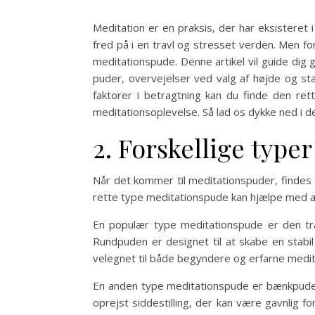
Meditation er en praksis, der har eksisteret 
fred på i en travl og stresset verden. Men fo
meditationspude. Denne artikel vil guide dig 
puder, overvejelser ved valg af højde og sta
faktorer i betragtning kan du finde den r
meditationsoplevelse. Så lad os dykke ned i d
2. Forskellige type
Når det kommer til meditationspuder, findes d
rette type meditationspude kan hjælpe med at 
En populær type meditationspude er den tra
Rundpuden er designet til at skabe en stabil 
velegnet til både begyndere og erfarne medita
En anden type meditationspude er bænkpude
oprejst siddestilling, der kan være gavnlig 