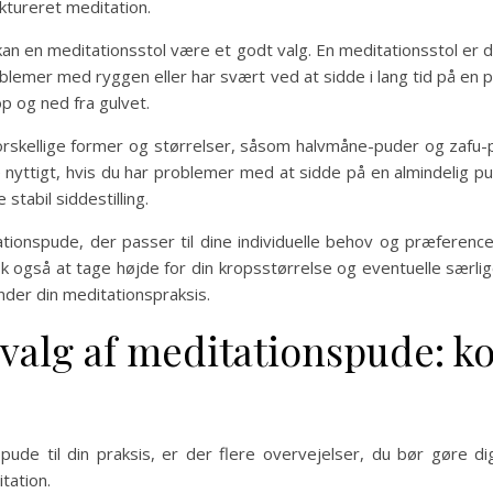
ktureret meditation.
 kan en meditationsstol være et godt valg. En meditationsstol er de
oblemer med ryggen eller har svært ved at sidde i lang tid på e
p og ned fra gulvet.
orskellige former og størrelser, såsom halvmåne-puder og zafu-
re nyttigt, hvis du har problemer med at sidde på en almindeli
stabil siddestilling.
ationspude, der passer til dine individuelle behov og præference
sk også at tage højde for din kropsstørrelse og eventuelle særl
nder din meditationspraksis.
 valg af meditationspude: k
de til din praksis, er der flere overvejelser, du bør gøre dig
tation.