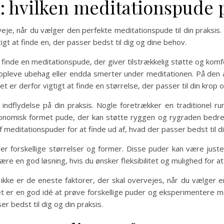
m: hvilken meditationspude p
veje, når du vælger den perfekte meditationspude til din praksis. 
gt at finde en, der passer bedst til dig og dine behov.
t finde en meditationspude, der giver tilstrækkelig støtte og komfo
an opleve ubehag eller endda smerter under meditationen. På den 
 er derfor vigtigt at finde en størrelse, der passer til din krop o
dflydelse på din praksis. Nogle foretrækker en traditionel ru
gonomisk formet pude, der kan støtte ryggen og rygraden bedre.
 meditationspuder for at finde ud af, hvad der passer bedst til di
r forskellige størrelser og former. Disse puder kan være juste
e en god løsning, hvis du ønsker fleksibilitet og mulighed for at
 ikke er de eneste faktorer, der skal overvejes, når du vælger e
Det er en god idé at prøve forskellige puder og eksperimentere me
 bedst til dig og din praksis.