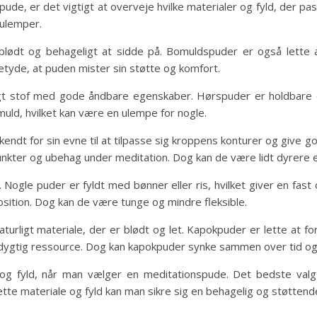
de, er det vigtigt at overveje hvilke materialer og fyld, der pass
 ulemper.
blødt og behageligt at sidde på. Bomuldspuder er også lette 
n betyde, at puden mister sin støtte og komfort.
ligt stof med gode åndbare egenskaber. Hørspuder er holdbare
uld, hvilket kan være en ulempe for nogle.
endt for sin evne til at tilpasse sig kroppens konturer og give
unkter og ubehag under meditation. Dog kan de være lidt dyrere 
. Nogle puder er fyldt med bønner eller ris, hvilket giver en fast 
sition. Dog kan de være tunge og mindre fleksible.
urligt materiale, der er blødt og let. Kapokpuder er lette at fo
edygtig ressource. Dog kan kapokpuder synke sammen over tid og
 og fyld, når man vælger en meditationspude. Det bedste valg
tte materiale og fyld kan man sikre sig en behagelig og støttend