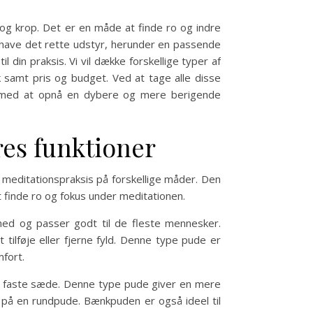
d og krop. Det er en måde at finde ro og indre
at have det rette udstyr, herunder en passende
din praksis. Vi vil dække forskellige typer af
k samt pris og budget. Ved at tage alle disse
ig med at opnå en dybere og mere berigende
res funktioner
n meditationspraksis på forskellige måder. Den
t finde ro og fokus under meditationen.
hed og passer godt til de fleste mennesker.
 tilføje eller fjerne fyld. Denne type pude er
fort.
 faste sæde. Denne type pude giver en mere
g på en rundpude. Bænkpuden er også ideel til