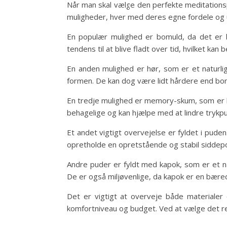
Når man skal vælge den perfekte meditationspu
muligheder, hver med deres egne fordele og
En populær mulighed er bomuld, da det er 
tendens til at blive fladt over tid, hvilket ka
En anden mulighed er hør, som er et natur
formen. De kan dog være lidt hårdere end bom
En tredje mulighed er memory-skum, som er k
behagelige og kan hjælpe med at lindre trykp
Et andet vigtigt overvejelse er fyldet i puden
opretholde en opretstående og stabil siddepo
Andre puder er fyldt med kapok, som er et nat
De er også miljøvenlige, da kapok er en bær
Det er vigtigt at overveje både materialer
komfortniveau og budget. Ved at vælge det re