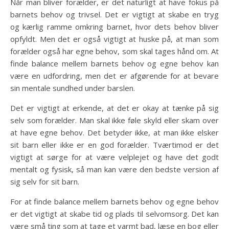
Når man bliver forælder, er det naturligt at have fokus på
barnets behov og trivsel. Det er vigtigt at skabe en tryg
og kærlig ramme omkring barnet, hvor dets behov bliver
opfyldt. Men det er også vigtigt at huske på, at man som
forælder også har egne behov, som skal tages hånd om. At
finde balance mellem barnets behov og egne behov kan
være en udfordring, men det er afgørende for at bevare
sin mentale sundhed under barslen.
Det er vigtigt at erkende, at det er okay at tænke på sig
selv som forælder. Man skal ikke føle skyld eller skam over
at have egne behov. Det betyder ikke, at man ikke elsker
sit barn eller ikke er en god forælder. Tværtimod er det
vigtigt at sørge for at være velplejet og have det godt
mentalt og fysisk, så man kan være den bedste version af
sig selv for sit barn.
For at finde balance mellem barnets behov og egne behov
er det vigtigt at skabe tid og plads til selvomsorg. Det kan
være små ting som at tage et varmt bad, læse en bog eller