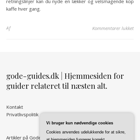
retningslinjer kan du nyde en lækker og velsmagende kop
kaffe hver gang.
til
Af
Kommentarer lukket
gode-guides.dk | Hjemmesiden for
guider relateret til næsten alt.
Kontakt
Privatlivspolitik
Vi bruger kun nødvendige cookies
Cookies anvendes udelukkende for at sikre,
Artikler på Gode Guides
at hjemmesiden fungerer korrekt.