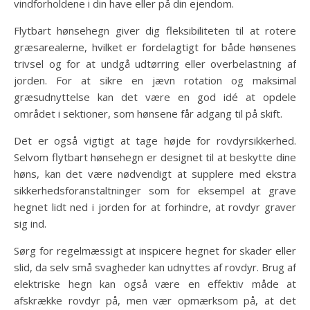
vindforholdene i din have eller på din ejendom.
Flytbart hønsehegn giver dig fleksibiliteten til at rotere
græsarealerne, hvilket er fordelagtigt for både hønsenes
trivsel og for at undgå udtørring eller overbelastning af
jorden. For at sikre en jævn rotation og maksimal
græsudnyttelse kan det være en god idé at opdele
området i sektioner, som hønsene får adgang til på skift.
Det er også vigtigt at tage højde for rovdyrsikkerhed.
Selvom flytbart hønsehegn er designet til at beskytte dine
høns, kan det være nødvendigt at supplere med ekstra
sikkerhedsforanstaltninger som for eksempel at grave
hegnet lidt ned i jorden for at forhindre, at rovdyr graver
sig ind.
Sørg for regelmæssigt at inspicere hegnet for skader eller
slid, da selv små svagheder kan udnyttes af rovdyr. Brug af
elektriske hegn kan også være en effektiv måde at
afskrække rovdyr på, men vær opmærksom på, at det