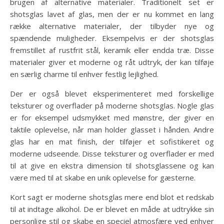
brugen af alternative materialer. Traditionelt set er
shotsglas lavet af glas, men der er nu kommet en lang
række alternative materialer, der tilbyder nye og
spændende muligheder. Eksempelvis er der shotsglas
fremstillet af rustfrit stål, keramik eller endda træ. Disse
materialer giver et moderne og råt udtryk, der kan tilføje
en særlig charme til enhver festlig lejlighed.
Der er også blevet eksperimenteret med forskellige
teksturer og overflader på moderne shotsglas. Nogle glas
er for eksempel udsmykket med mønstre, der giver en
taktile oplevelse, når man holder glasset i hånden. Andre
glas har en mat finish, der tilføjer et sofistikeret og
moderne udseende. Disse teksturer og overflader er med
til at give en ekstra dimension til shotsglassene og kan
være med til at skabe en unik oplevelse for gæsterne.
Kort sagt er moderne shotsglas mere end blot et redskab
til at indtage alkohol. De er blevet en måde at udtrykke sin
personlige stil og skabe en speciel atmosfære ved enhver