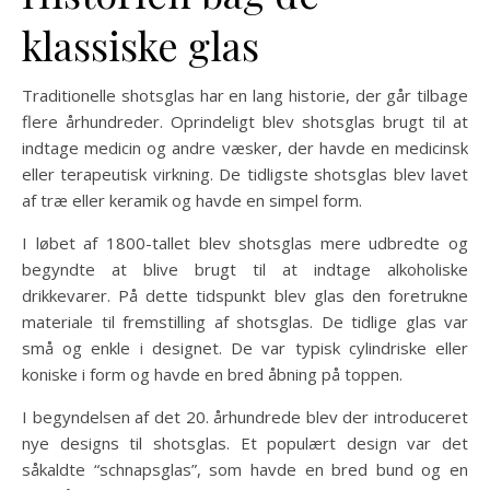
klassiske glas
Traditionelle shotsglas har en lang historie, der går tilbage
flere århundreder. Oprindeligt blev shotsglas brugt til at
indtage medicin og andre væsker, der havde en medicinsk
eller terapeutisk virkning. De tidligste shotsglas blev lavet
af træ eller keramik og havde en simpel form.
I løbet af 1800-tallet blev shotsglas mere udbredte og
begyndte at blive brugt til at indtage alkoholiske
drikkevarer. På dette tidspunkt blev glas den foretrukne
materiale til fremstilling af shotsglas. De tidlige glas var
små og enkle i designet. De var typisk cylindriske eller
koniske i form og havde en bred åbning på toppen.
I begyndelsen af det 20. århundrede blev der introduceret
nye designs til shotsglas. Et populært design var det
såkaldte “schnapsglas”, som havde en bred bund og en