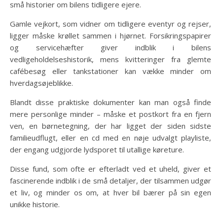
små historier om bilens tidligere ejere.
Gamle vejkort, som vidner om tidligere eventyr og rejser,
ligger måske krøllet sammen i hjørnet. Forsikringspapirer
og servicehæfter giver indblik i bilens
vedligeholdelseshistorik, mens kvitteringer fra glemte
cafébesøg eller tankstationer kan vække minder om
hverdagsøjeblikke.
Blandt disse praktiske dokumenter kan man også finde
mere personlige minder – måske et postkort fra en fjern
ven, en børnetegning, der har ligget der siden sidste
familieudflugt, eller en cd med en nøje udvalgt playliste,
der engang udgjorde lydsporet til utallige køreture.
Disse fund, som ofte er efterladt ved et uheld, giver et
fascinerende indblik i de små detaljer, der tilsammen udgør
et liv, og minder os om, at hver bil bærer på sin egen
unikke historie.