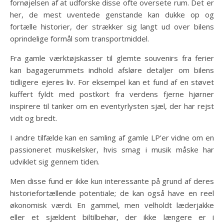
fornøjelsen af at udforske disse ofte oversete rum. Det er
her, de mest uventede genstande kan dukke op og
fortælle historier, der strækker sig langt ud over bilens
oprindelige formål som transportmiddel.
Fra gamle værktøjskasser til glemte souvenirs fra ferier
kan bagagerummets indhold afsløre detaljer om bilens
tidligere ejeres liv. For eksempel kan et fund af en støvet
kuffert fyldt med postkort fra verdens fjerne hjørner
inspirere til tanker om en eventyrlysten sjæl, der har rejst
vidt og bredt.
I andre tilfælde kan en samling af gamle LP’er vidne om en
passioneret musikelsker, hvis smag i musik måske har
udviklet sig gennem tiden.
Men disse fund er ikke kun interessante på grund af deres
historiefortællende potentiale; de kan også have en reel
økonomisk værdi. En gammel, men velholdt læderjakke
eller et sjældent biltilbehør, der ikke længere er i