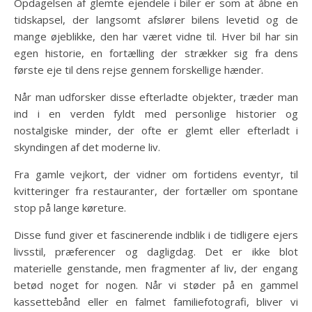
Opdagelsen af glemte ejendele i biler er som at åbne en
tidskapsel, der langsomt afslører bilens levetid og de
mange øjeblikke, den har været vidne til. Hver bil har sin
egen historie, en fortælling der strækker sig fra dens
første eje til dens rejse gennem forskellige hænder.
Når man udforsker disse efterladte objekter, træder man
ind i en verden fyldt med personlige historier og
nostalgiske minder, der ofte er glemt eller efterladt i
skyndingen af det moderne liv.
Fra gamle vejkort, der vidner om fortidens eventyr, til
kvitteringer fra restauranter, der fortæller om spontane
stop på lange køreture.
Disse fund giver et fascinerende indblik i de tidligere ejers
livsstil, præferencer og dagligdag. Det er ikke blot
materielle genstande, men fragmenter af liv, der engang
betød noget for nogen. Når vi støder på en gammel
kassettebånd eller en falmet familiefotografi, bliver vi