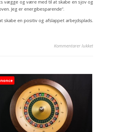
ets vægge og være med til at skabe en sjov og
oven. Jeg er energibesparende”.
 at skabe en positiv og afslappet arbejdsplads.
til Fra køkkenet til 
Kommentarer lukket
nnonce