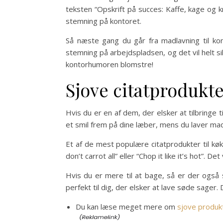
teksten “Opskrift på succes: Kaffe, kage og k
stemning på kontoret.
Så næste gang du går fra madlavning til ko
stemning på arbejdspladsen, og det vil helt s
kontorhumoren blomstre!
Sjove citatprodukte
Hvis du er en af dem, der elsker at tilbringe t
et smil frem på dine læber, mens du laver ma
Et af de mest populære citatprodukter til kø
don’t carrot all” eller “Chop it like it’s hot”. De
Hvis du er mere til at bage, så er der også s
perfekt til dig, der elsker at lave søde sager. 
Du kan læse meget mere om
sjove produk