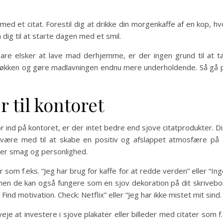
med et citat. Forestil dig at drikke din morgenkaffe af en kop, hvo
å dig til at starte dagen med et smil.
are elsker at lave mad derhjemme, er der ingen grund til at ta
 dit køkken og gøre madlavningen endnu mere underholdende. Så gå
r til kontoret
r ind på kontoret, er der intet bedre end sjove citatprodukter. D
være med til at skabe en positiv og afslappet atmosfære på 
hver smag og personlighed.
om f.eks. “Jeg har brug for kaffe for at redde verden” eller “Inge
af, men de kan også fungere som en sjov dekoration på dit skrive
nd motivation. Check: Netflix” eller “Jeg har ikke mistet mit sind. 
eje at investere i sjove plakater eller billeder med citater som f