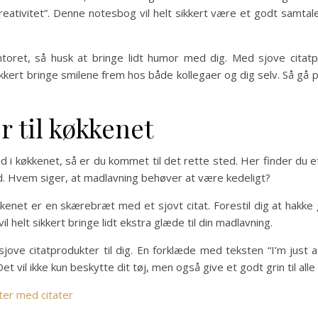
reativitet”. Denne notesbog vil helt sikkert være et godt samta
ntoret, så husk at bringe lidt humor med dig. Med sjove citat
ikkert bringe smilene frem hos både kollegaer og dig selv. Så gå p
r til køkkenet
id i køkkenet, så er du kommet til det rette sted. Her finder du e
d. Hvem siger, at madlavning behøver at være kedeligt?
kkenet er en skærebræt med et sjovt citat. Forestil dig at hakke
t vil helt sikkert bringe lidt ekstra glæde til din madlavning.
jove citatprodukter til dig. En forklæde med teksten “I’m just 
Det vil ikke kun beskytte dit tøj, men også give et godt grin til all
ter med citater