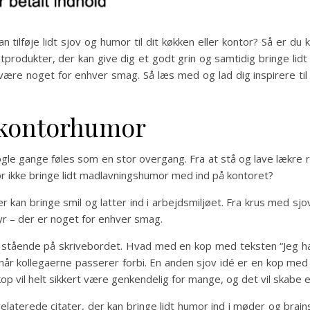
ilføje lidt sjov og humor til dit køkken eller kontor? Så er du ko
atprodukter, der kan give dig et godt grin og samtidig bringe lid
være noget for enhver smag. Så læs med og lad dig inspirere til at 
l kontorhumor
nogle gange føles som en stor overgang. Fra at stå og lave lækre 
 ikke bringe lidt madlavningshumor med ind på kontoret?
er kan bringe smil og latter ind i arbejdsmiljøet. Fra krus med sj
yr – der er noget for enhver smag.
p stående på skrivebordet. Hvad med en kop med teksten “Jeg ha
, når kollegaerne passerer forbi. En anden sjov idé er en kop me
 vil helt sikkert være genkendelig for mange, og det vil skabe 
aterede citater, der kan bringe lidt humor ind i møder og brai