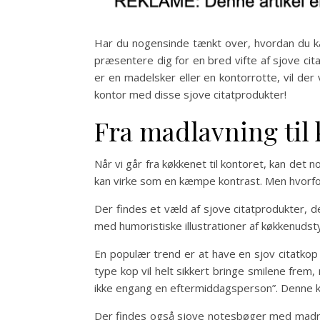
Har du nogensinde tænkt over, hvordan du kan t
præsentere dig for en bred vifte af sjove cit
er en madelsker eller en kontorrotte, vil der 
kontor med disse sjove citatprodukter!
Fra madlavning ti
Når vi går fra køkkenet til kontoret, kan det 
kan virke som en kæmpe kontrast. Men hvorfor
Der findes et væld af sjove citatprodukter, d
med humoristiske illustrationer af køkkenudst
En populær trend er at have en sjov citatko
type kop vil helt sikkert bringe smilene frem
ikke engang en eftermiddagsperson”. Denne kop
Der findes også sjove notesbøger med madrel