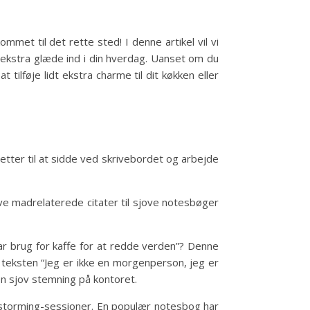
mmet til det rette sted! I denne artikel vil vi
t ekstra glæde ind i din hverdag. Uanset om du
tilføje lidt ekstra charme til dit køkken eller
retter til at sidde ved skrivebordet og arbejde
ove madrelaterede citater til sjove notesbøger
r brug for kaffe for at redde verden”? Denne
d teksten “Jeg er ikke en morgenperson, jeg er
en sjov stemning på kontoret.
nstorming-sessioner. En populær notesbog har