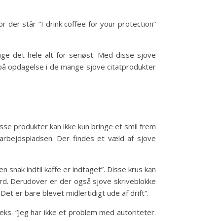
r der står “I drink coffee for your protection”
ge det hele alt for seriøst. Med disse sjove
 på opdagelse i de mange sjove citatprodukter
isse produkter kan ikke kun bringe et smil frem
arbejdspladsen. Der findes et væld af sjove
n snak indtil kaffe er indtaget”. Disse krus kan
bord. Derudover er der også sjove skriveblokke
Det er bare blevet midlertidigt ude af drift”.
.eks. “Jeg har ikke et problem med autoriteter.