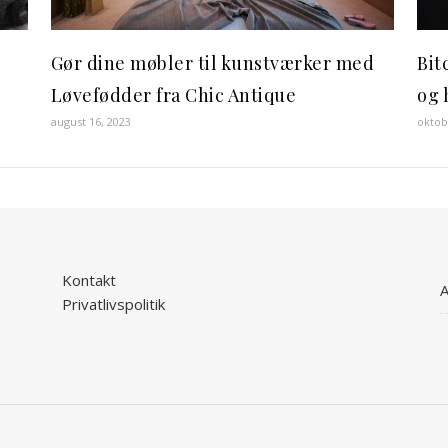
Gør dine møbler til kunstværker med
Bit
Løvefødder fra Chic Antique
og 
august 16, 2023
oktob
Kontakt
A
Privatlivspolitik