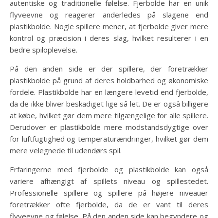
autentiske og traditionelle følelse. Fjerbolde har en unik
flyveevne og reagerer anderledes på slagene end
plastikbolde. Nogle spillere mener, at fjerbolde giver mere
kontrol og præcision i deres slag, hvilket resulterer i en
bedre spiloplevelse.
På den anden side er der spillere, der foretrækker
plastikbolde på grund af deres holdbarhed og økonomiske
fordele. Plastikbolde har en længere levetid end fjerbolde,
da de ikke bliver beskadiget lige så let. De er også billigere
at købe, hvilket gør dem mere tilgængelige for alle spillere.
Derudover er plastikbolde mere modstandsdygtige over
for luftfugtighed og temperaturændringer, hvilket gør dem
mere velegnede til udendørs spil.
Erfaringerne med fjerbolde og plastikbolde kan også
variere afhængigt af spillets niveau og spillestedet.
Professionelle spillere og spillere på højere niveauer
foretrækker ofte fjerbolde, da de er vant til deres
flyveevne og følelse. På den anden side kan begyndere og