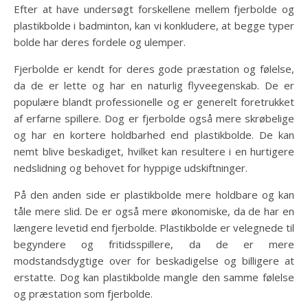
Efter at have undersøgt forskellene mellem fjerbolde og
plastikbolde i badminton, kan vi konkludere, at begge typer
bolde har deres fordele og ulemper.
Fjerbolde er kendt for deres gode præstation og følelse,
da de er lette og har en naturlig flyveegenskab. De er
populære blandt professionelle og er generelt foretrukket
af erfarne spillere. Dog er fjerbolde også mere skrøbelige
og har en kortere holdbarhed end plastikbolde. De kan
nemt blive beskadiget, hvilket kan resultere i en hurtigere
nedslidning og behovet for hyppige udskiftninger.
På den anden side er plastikbolde mere holdbare og kan
tåle mere slid. De er også mere økonomiske, da de har en
længere levetid end fjerbolde. Plastikbolde er velegnede til
begyndere og fritidsspillere, da de er mere
modstandsdygtige over for beskadigelse og billigere at
erstatte. Dog kan plastikbolde mangle den samme følelse
og præstation som fjerbolde.