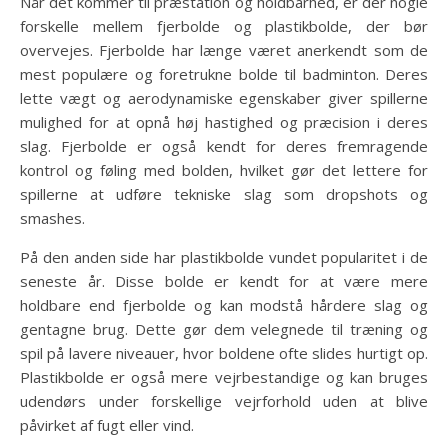
Når det kommer til præstation og holdbarhed, er der nogle
forskelle mellem fjerbolde og plastikbolde, der bør
overvejes. Fjerbolde har længe været anerkendt som de
mest populære og foretrukne bolde til badminton. Deres
lette vægt og aerodynamiske egenskaber giver spillerne
mulighed for at opnå høj hastighed og præcision i deres
slag. Fjerbolde er også kendt for deres fremragende
kontrol og føling med bolden, hvilket gør det lettere for
spillerne at udføre tekniske slag som dropshots og
smashes.
På den anden side har plastikbolde vundet popularitet i de
seneste år. Disse bolde er kendt for at være mere
holdbare end fjerbolde og kan modstå hårdere slag og
gentagne brug. Dette gør dem velegnede til træning og
spil på lavere niveauer, hvor boldene ofte slides hurtigt op.
Plastikbolde er også mere vejrbestandige og kan bruges
udendørs under forskellige vejrforhold uden at blive
påvirket af fugt eller vind.